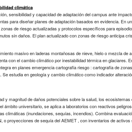
ilidad climática
ción, sensibilidad y capacidad de adaptación del campus ante impact
as para diseñar planes de adaptación basados en evidencia. En una i
 zonas de riesgo actualizadas y protocolos específicos para episodio
utos sin daños. El plan actualizado con zonas de riesgo anticipa crisi
imiento masivo en laderas montañosas de nieve, hielo o mezcla de 
enta con el cambio climático por inestabilidad térmica en glaciares
integra en planes emergencia cartografía riesgo : cartografía de zona
 Se estudia en geología y cambio climático como indicador alteración
dad y magnitud de daños potenciales sobre la salud, los ecosistemas 
 ámbito universitario, se aplica a laboratorios con reactivos peligros
 climáticas (inundaciones, sequías, incendios). Combina evaluació
N, o proyecciones de sequía del AEMET , con inventarios de activos 