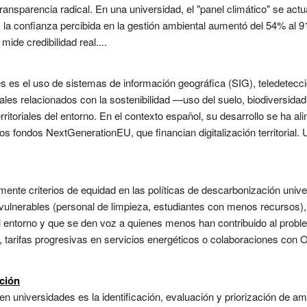
transparencia radical. En una universidad, el "panel climático" se ac
s, la confianza percibida en la gestión ambiental aumentó del 54% al 
ide credibilidad real....
s es el uso de sistemas de información geográfica (SIG), teledetecció
es relacionados con la sostenibilidad —uso del suelo, biodiversidad, 
itoriales del entorno. En el contexto español, su desarrollo se ha al
s fondos NextGenerationEU, que financian digitalización territorial. Un
amente criterios de equidad en las políticas de descarbonización univ
ulnerables (personal de limpieza, estudiantes con menos recursos), 
l entorno y que se den voz a quienes menos han contribuido al proble
vo , tarifas progresivas en servicios energéticos o colaboraciones co
ción
 en universidades es la identificación, evaluación y priorización d