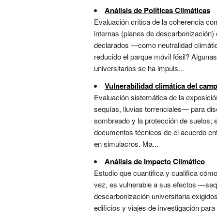
Análisis de Políticas Climáticas
Evaluación crítica de la coherencia c
internas (planes de descarbonización) 
declarados —como neutralidad climátic
reducido el parque móvil fósil? Alguna
universitarios se ha impuls...
Vulnerabilidad climática del cam
Evaluación sistemática de la exposició
sequías, lluvias torrenciales— para dis
sombreado y la protección de suelos; 
documentos técnicos de el acuerdo entre
en simulacros. Ma...
Análisis de Impacto Climático
Estudio que cuantifica y cualifica cóm
vez, es vulnerable a sus efectos —sequ
descarbonización universitaria exigido
edificios y viajes de investigación par