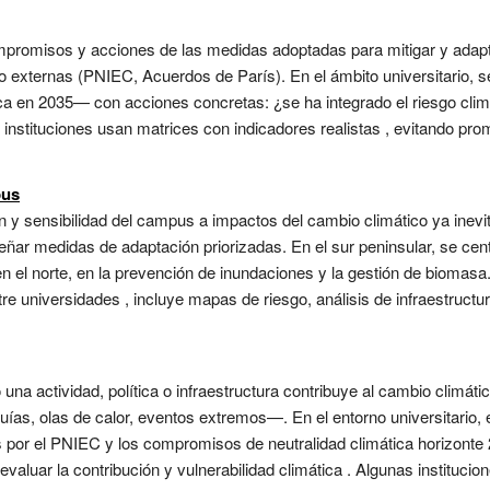
ompromisos y acciones de las medidas adoptadas para mitigar y adapt
o externas (PNIEC, Acuerdos de París). En el ámbito universitario, 
a en 2035— con acciones concretas: ¿se ha integrado el riesgo clim
s instituciones usan matrices con indicadores realistas , evitando p
pus
n y sensibilidad del campus a impactos del cambio climático ya inev
eñar medidas de adaptación priorizadas. En el sur peninsular, se centr
en el norte, en la prevención de inundaciones y la gestión de bioma
 universidades , incluye mapas de riesgo, análisis de infraestructuras
o una actividad, política o infraestructura contribuye al cambio cli
ías, olas de calor, eventos extremos—. En el entorno universitario, 
s por el PNIEC y los compromisos de neutralidad climática horizonte 2
a evaluar la contribución y vulnerabilidad climática . Algunas instituc