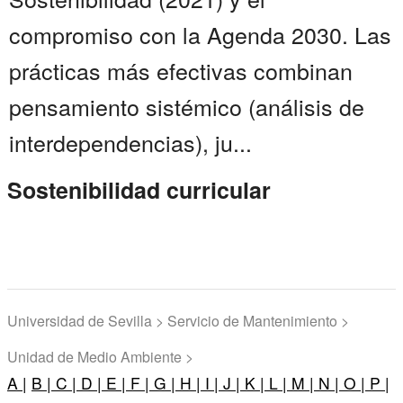
compromiso con la Agenda 2030. Las
prácticas más efectivas combinan
pensamiento sistémico (análisis de
interdependencias), ju...
Sostenibilidad curricular
Universidad de Sevilla > Servicio de Mantenimiento >
Unidad de Medio Ambiente >
A |
B |
C |
D |
E |
F |
G |
H |
I |
J |
K |
L |
M |
N |
O |
P |