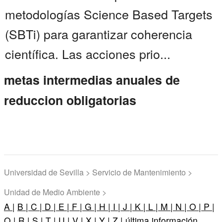
metodologías Science Based Targets
(SBTi) para garantizar coherencia
científica. Las acciones prio...
metas intermedias anuales de
reduccion obligatorias
Universidad de Sevilla > Servicio de Mantenimiento >
Unidad de Medio Ambiente >
A |
B |
C |
D |
E |
F |
G |
H |
I |
J |
K |
L |
M |
N |
O |
P |
Q |
R |
S |
T |
U |
V |
X |
Y |
Z |
última información