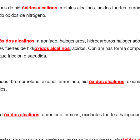
nes de hidr
óxidos alcalinos
, metales alcalinos, ácidos fuertes, per
o óxidos de nitrógeno.
óxidos alcalinos
, amoníaco, halogenuros, hidrocarburos halogenad
es fuertes de hidr
óxidos alcalinos
, ácidos. Con aminas forma compu
e fricción o sacudida.
cidos, bromometano, alcohol, amoníaco, hidr
óxidos alcalinos
, óxido
les.
idr
óxidos alcalinos
, amoníaco, aminas, oxidantes fuertes, halogenu
ales alcalinos y alcalinotérreos, metales pulverulentos, hidr