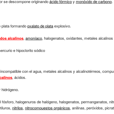
alor se descompone originando
ácido fórmico
y
monóxido de carbono
.
 plata formando
oxalato de plata
explosivo.
idos alcalinos
,
amoníaco
, halogenatos, oxidantes, metales alcalinos 
rcurio e hipoclorito sódico
 incompatible con el agua, metales alcalinos y alcalinotérreos, compue
calinos
, ácidos.
 hidrógeno.
l fósforo, halogenuros de halógeno, halogenatos, permanganatos, nit
tiluros,
nitrilos
,
nitrocompuestos orgánicos
, anilinas, peróxidos, picra