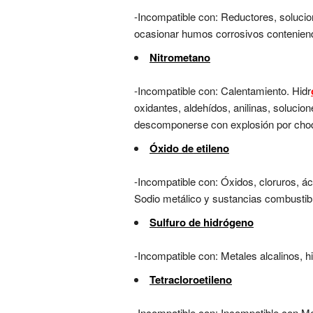
-Incompatible con: Reductores, solucio
ocasionar humos corrosivos conteniend
Nitrometano
-Incompatible con: Calentamiento. Hidr
oxidantes, aldehídos, anilinas, solucion
descomponerse con explosión por choqu
Óxido de etileno
-Incompatible con: Óxidos, cloruros, á
Sodio metálico y sustancias combustib
Sulfuro de hidrógeno
-Incompatible con: Metales alcalinos, h
Tetracloroetileno
-Incompatible con: Incompatible con Met