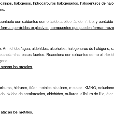
lcalinos
,
halógenos
,
hidrocarburos halogenados
,
halogenuros de hal
ano.
contacto con oxidantes como ácido acético, ácido nítrico, y peróxido
 forman peróxidos explosivos,
compuestos que pueden formar mezcla
. Anhídridos/agua, aldehídos, alcoholes, halogenuros de halógeno, ox
 etanolamina, bases fuertes. Reacciona con oxidantes como el trióx
geno.
 atacan los metales,
rburos, hidruros, flúor, metales alcalinos, metales, KMNO, solucione
, óxidos de semimetales, aldehídos, sulfuros, siliciuro de litio, éter v
 atacan los metales,