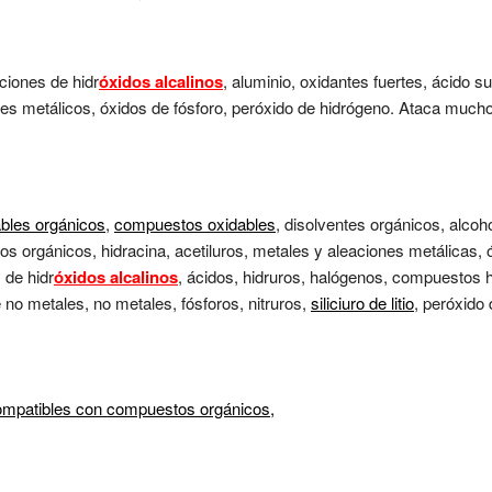
ciones de hidr
óxidos alcalinos
, aluminio, oxidantes fuertes, ácido su
res metálicos, óxidos de fósforo, peróxido de hidrógeno. Ataca much
bles orgánicos
,
compuestos oxidables
, disolventes orgánicos, alcoh
stos orgánicos, hidracina, acetiluros, metales y aleaciones metálicas,
 de hidr
óxidos alcalinos
, ácidos, hidruros, halógenos, compuestos 
e no metales, no metales, fósforos, nitruros,
siliciuro de litio
, peróxido
ompatibles con compuestos orgánicos,