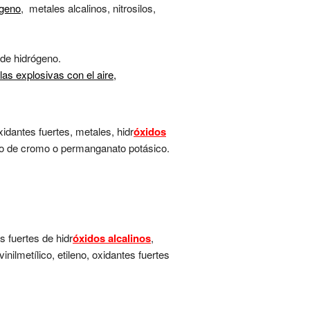
ógeno
, metales alcalinos, nitrosilos,
 de hidrógeno.
s explosivas con el aire,
idantes fuertes, metales, hidr
óxidos
ido de cromo o permanganato potásico.
s fuertes de hidr
óxidos alcalinos
,
inilmetílico, etileno, oxidantes fuertes