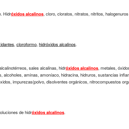
. Hidr
óxidos alcalinos
, cloro, cloratos, nitratos, nitritos, halogen
idantes
,
cloroformo
,
hidróxidos alcalinos
.
lcalinotérreos, sales alcalinas, hidr
óxidos alcalinos
, metales, óxido
, alcoholes, aminas, amoníaco, hidracina, hidruros, sustancias infla
idos, impurezas(polvo, disolventes orgánicos, nitrocompuestos orgáni
oluciones de hidr
óxidos alcalinos
.