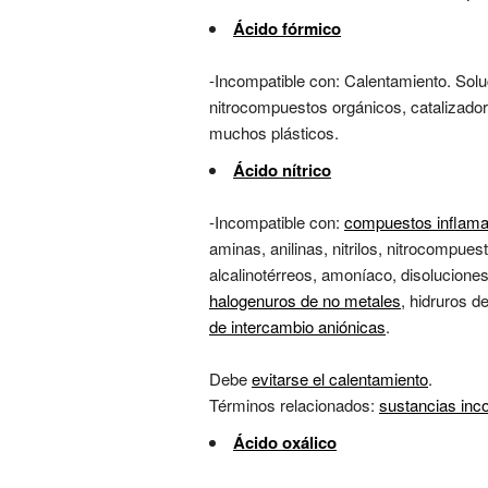
Ácido fórmico
-Incompatible con: Calentamiento. Solu
nitrocompuestos orgánicos, catalizado
muchos plásticos.
Ácido nítrico
-Incompatible con:
compuestos inflama
aminas, anilinas, nitrilos, nitrocompue
alcalinotérreos, amoníaco, disoluciones
halogenuros de no metales
, hidruros d
de intercambio aniónicas
.
Debe
evitarse el calentamiento
.
Términos relacionados:
sustancias inc
Ácido oxálico