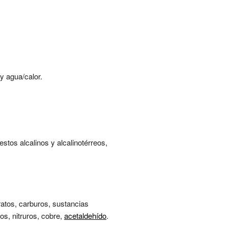
y agua/calor.
stos alcalinos y alcalinotérreos,
ratos, carburos, sustancias
tos, nitruros, cobre,
acetaldehído
.