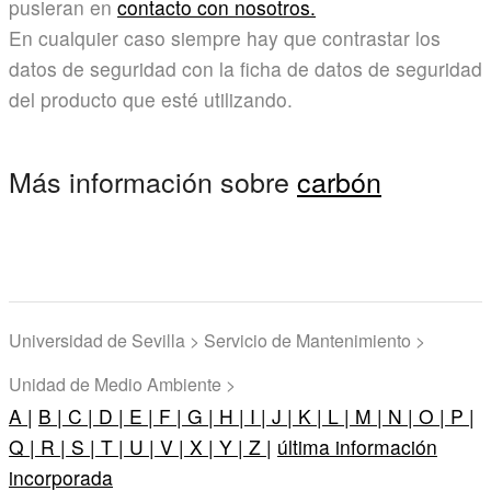
pusieran en
contacto con nosotros.
En cualquier caso siempre hay que contrastar los
datos de seguridad con la ficha de datos de seguridad
del producto que esté utilizando.
Más información sobre
carbón
Universidad de Sevilla > Servicio de Mantenimiento >
Unidad de Medio Ambiente >
A |
B |
C |
D |
E |
F |
G |
H |
I |
J |
K |
L |
M |
N |
O |
P |
Q |
R |
S |
T |
U |
V |
X |
Y |
Z |
última información
incorporada