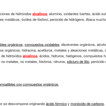
uciones de hidróxidos
alcalinos
, aluminio, oxidantes fuertes, ácido su
res metálicos, óxidos de fósforo, peróxido de hidrógeno. Ataca much
bles orgánicos
,
compuestos oxidables
, disolventes orgánicos, alcoh
stos orgánicos, hidracina, acetiluros, metales y aleaciones metálicas
s de hidróxidos
alcalinos
, ácidos, hidruros, halógenos, compuestos h
e no metales, no metales, fósforos, nitruros,
siliciuro de litio
, peróxido
ompatibles con compuestos orgánicos,
alor se descompone originando
ácido fórmico
y
monóxido de carbono
.