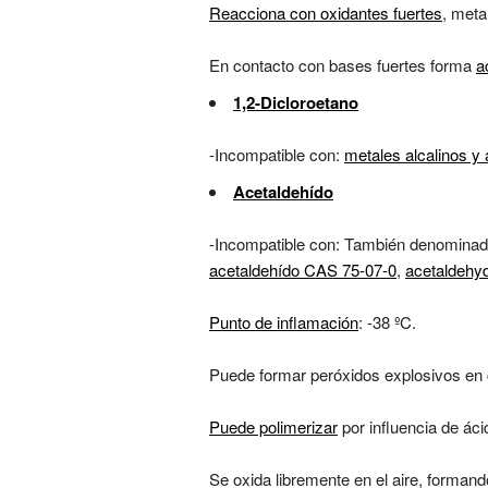
Reacciona con oxidantes fuertes
, met
En contacto con bases fuertes forma
a
1,2-Dicloroetano
-Incompatible con:
metales alcalinos y 
Acetaldehído
-Incompatible con: También denomina
acetaldehído CAS 75-07-0
,
acetaldehy
Punto de inflamación
: -38 ºC.
Puede formar peróxidos explosivos en c
Puede polimerizar
por influencia de ác
Se oxida libremente en el aire, forman