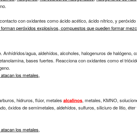
ano.
contacto con oxidantes como ácido acético, ácido nítrico, y peróxido
 forman peróxidos explosivos,
compuestos que pueden formar mezcla
e. Anhídridos/agua, aldehídos, alcoholes, halogenuros de halógeno, ox
 etanolamina, bases fuertes. Reacciona con oxidantes como el trióx
geno.
 atacan los metales,
rburos, hidruros, flúor, metales
alcalinos
, metales, KMNO, solucione
, óxidos de semimetales, aldehídos, sulfuros, siliciuro de litio, éter v
 atacan los metales,