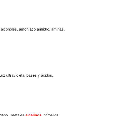
, alcoholes,
amoníaco anhidro
, aminas,
 Luz ultravioleta, bases y ácidos,
ógeno
, metales
alcalinos
, nitrosilos,