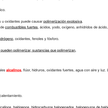
ico.
vos u oxidantes puede causar
polimerización explosiva
.
 de
combustibles fuertes
, ácidos, yodo, oxígeno, anhídridos de ácido
hidrógeno
, oxidantes, fenoles y fósforo.
 pueden polimerizar,
sustancias que polimerizan,
ales
alcalinos
, flúor, hidruros, oxidantes fuertes, agua con aire y luz.
 calentamiento.
lcalinos
,
halógenos
,
hidrocarburos halogenados
,
halogenuros de hal