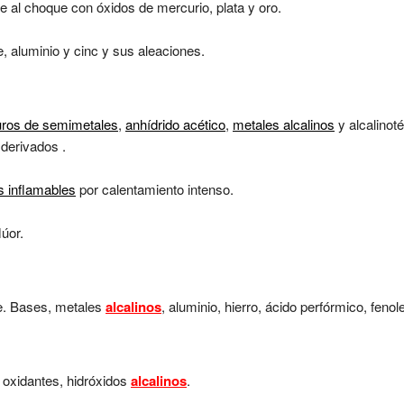
 al choque con óxidos de mercurio, plata y oro.
, aluminio y cinc y sus aleaciones.
uros de semimetales
,
anhídrido acético
,
metales alcalinos
y alcalinot
derivados .
s inflamables
por calentamiento intenso.
úor.
te. Bases, metales
alcalinos
, aluminio, hierro, ácido perfórmico, fenol
, oxidantes, hidróxidos
alcalinos
.