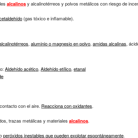
ales
alcalinos
y alcalinotérreos y polvos metálicos con riesgo de ince
cetaldehído
(gas tóxico e inflamable).
alcalinotérreos
,
aluminio o magnesio en polvo
,
amidas alcalinas
, ácid
do:
Aldehído acético
,
Aldehído etílico
,
etanal
de
ontacto con el aire.
Reacciona con oxidantes
.
idos, trazas metálicas y materiales
alcalinos
.
do
peróxidos inestables
que pueden
explotar espontáneamente
.