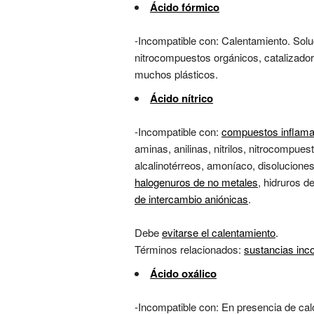
Ácido fórmico
-Incompatible con: Calentamiento. Sol
nitrocompuestos orgánicos, catalizado
muchos plásticos.
Ácido nítrico
-Incompatible con:
compuestos inflama
aminas, anilinas, nitrilos, nitrocompue
alcalinotérreos, amoníaco, disolucione
halogenuros de no metales
, hidruros d
de intercambio aniónicas
.
Debe
evitarse el calentamiento
.
Términos relacionados:
sustancias inc
Ácido oxálico
-Incompatible con: En presencia de c