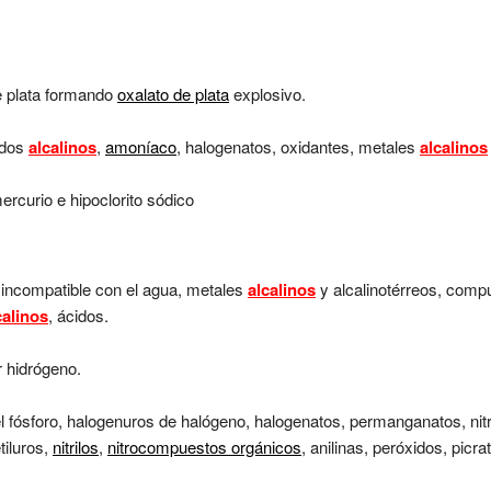
 plata formando
oxalato de plata
explosivo.
idos
alcalinos
,
amoníaco
, halogenatos, oxidantes, metales
alcalinos
rcurio e hipoclorito sódico
s incompatible con el agua, metales
alcalinos
y alcalinotérreos, com
calinos
, ácidos.
 hidrógeno.
l fósforo, halogenuros de halógeno, halogenatos, permanganatos, nit
tiluros,
nitrilos
,
nitrocompuestos orgánicos
, anilinas, peróxidos, picra