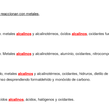
 reaccionan con metales,
e. metales
alcalinos
y alcalinotérreos, óxidos
alcalinos
, oxidantes fu
e. Metales
alcalinos
y alcalinotérreos, aluminio, oxidantes, nitrocom
do, metales
alcalinos
y alcalinotérreos, oxidantes, hidruros, dietilo de
nso desprendiendo formaldehído y monóxido de carbono.
óxidos
alcalinos
, ácidos, halógenos y oxidantes.