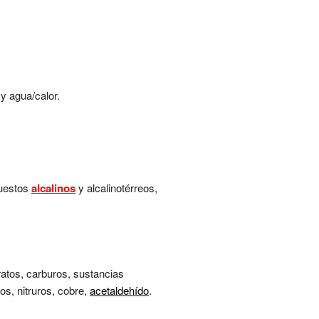
y agua/calor.
puestos
alcalinos
y alcalinotérreos,
ratos, carburos, sustancias
tos, nitruros, cobre,
acetaldehído
.