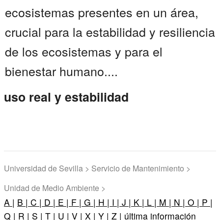
ecosistemas presentes en un área,
crucial para la estabilidad y resiliencia
de los ecosistemas y para el
bienestar humano....
uso real y estabilidad
Universidad de Sevilla > Servicio de Mantenimiento >
Unidad de Medio Ambiente >
A |
B |
C |
D |
E |
F |
G |
H |
I |
J |
K |
L |
M |
N |
O |
P |
Q |
R |
S |
T |
U |
V |
X |
Y |
Z |
última información