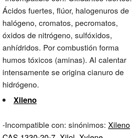
Ácidos fuertes, flúor, halogenuros de
halógeno, cromatos, pecromatos,
óxidos de nitrógeno, sulfóxidos,
anhídridos. Por combustión forma
humos tóxicos (aminas). Al calentar
intensamente se origina cianuro de
hidrógeno.
Xileno
-Incompatible con: sinónimos:
Xileno
CAS 1330-20-7
,
Xilol
,
Xylene