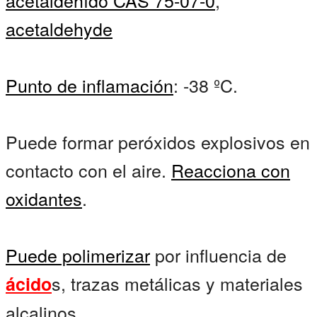
acetaldehído CAS 75-07-0
,
acetaldehyde
Punto de inflamación
: -38 ºC.
Puede formar peróxidos explosivos en
contacto con el aire.
Reacciona con
oxidantes
.
Puede polimerizar
por influencia de
s, trazas metálicas y materiales
ácido
alcalinos.